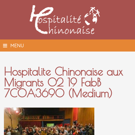
Passer
au
contenu
MENU
Hospitalite Chinonaise aux
Migrants 02 19 FabB
7C0A3690 (Medium)