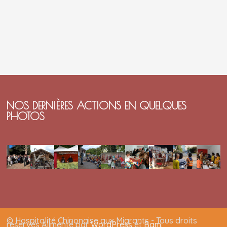
NOS DERNIÈRES ACTIONS EN QUELQUES
PHOTOS
© Hospitalité Chinonaise aux Migrants - Tous droits
réservés Alimenté par
WordPress
et
Bam
.