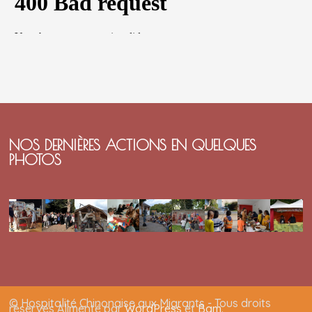
NOS DERNIÈRES ACTIONS EN QUELQUES
PHOTOS
© Hospitalité Chinonaise aux Migrants - Tous droits
réservés Alimenté par
WordPress
et
Bam
.