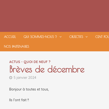
Passer
au
contenu
ACCUEIL
QUI SOMMES-NOUS ?
OBJECTIFS
CENT PO
NOS PARTENAIRES
ACTUS - QUOI DE NEUF ?
Brèves de décembre
5 janvier 2024
Bonjour à toutes et tous,
Ils l’ont fait !!