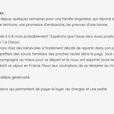
es
:
e depuis quelques semaines pour une famille angolaise, qui répond 
r le territoire, une promesse d’embauche, les preuves d’une bonne
, de 6 à 8 mois probablement ! Espérons que l’issue sera aussi positi
r 1 à Chinon.
ois chez des bénévoles a finalement décidé de repartir dans son p
 se greffent des soucis familiaux des proches restés dans le pays…tout 
accompagné au mieux pour ce départ et ils nous ont exprimé toute le
dant ce séjour en France. Nous leur souhaitons de se réinsérer au m
illible générosité.
dons qui permettent de payer le loyer, les charges et une petite