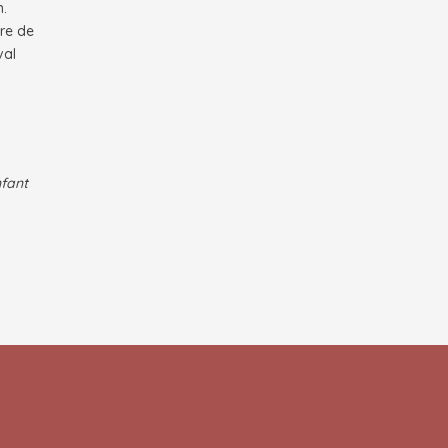
n.
ire de
val
nfant