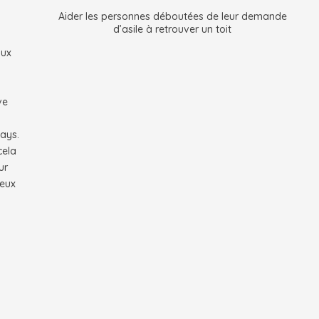
Aider les personnes déboutées de leur demande
d’asile à retrouver un toit
aux
ve
ays.
cela
ur
ieux