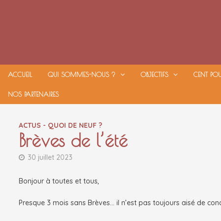
Passer
au
contenu
ACCUEIL
QUI SOMMES-NOUS ?
OBJECTIFS
CENT PO
NOS PARTENAIRES
ACTUS - QUOI DE NEUF ?
Brèves de l’été
30 juillet 2023
Bonjour à toutes et tous,
Presque 3 mois sans Brèves… il n’est pas toujours aisé de conc