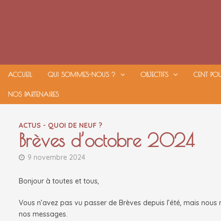
Passer
au
contenu
ACCUEIL
QUI SOMMES-NOUS ?
OBJECTIFS
CENT PO
NOS PARTENAIRES
ACTUS - QUOI DE NEUF ?
Brèves d’octobre 2024
9 novembre 2024
Bonjour à toutes et tous,
Vous n’avez pas vu passer de Brèves depuis l’été, mais nous 
nos messages.