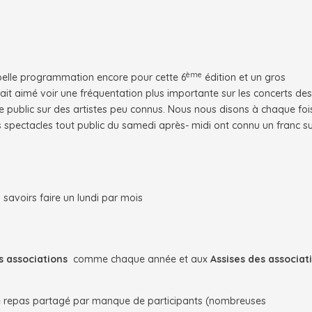
ème
belle programmation encore pour cette 6
édition et un gros
it aimé voir une fréquentation plus importante sur les concerts de
r le public sur des artistes peu connus. Nous nous disons à chaque foi
les spectacles tout public du samedi après- midi ont connu un franc s
savoirs faire un lundi par mois
s associations
comme chaque année et aux
Assises des associat
le repas partagé par manque de participants (nombreuses