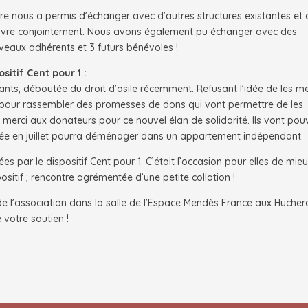
re nous a permis d’échanger avec d’autres structures existantes et 
œuvre conjointement. Nous avons également pu échanger avec des
ouveaux adhérents et 3 futurs bénévoles !
sitif Cent pour 1 :
fants, déboutée du droit d’asile récemment. Refusant l’idée de les m
es pour rassembler des promesses de dons qui vont permettre de les
 merci aux donateurs pour ce nouvel élan de solidarité. Ils vont pou
isée en juillet pourra déménager dans un appartement indépendant.
es par le dispositif Cent pour 1. C’était l’occasion pour elles de mie
itif ; rencontre agrémentée d’une petite collation !
de l’association dans la salle de l’Espace Mendès France aux Huchero
votre soutien !