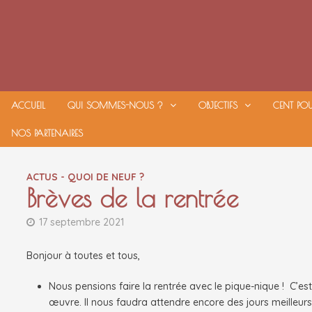
Passer
au
contenu
ACCUEIL
QUI SOMMES-NOUS ?
OBJECTIFS
CENT PO
NOS PARTENAIRES
ACTUS - QUOI DE NEUF ?
Brèves de la rentrée
17 septembre 2021
Bonjour à toutes et tous,
Nous pensions faire la rentrée avec le pique-nique ! C’est
œuvre. Il nous faudra attendre encore des jours meilleur