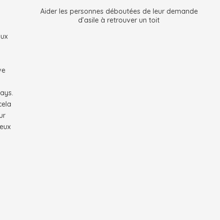
Aider les personnes déboutées de leur demande
d’asile à retrouver un toit
aux
ve
ays.
cela
ur
ieux