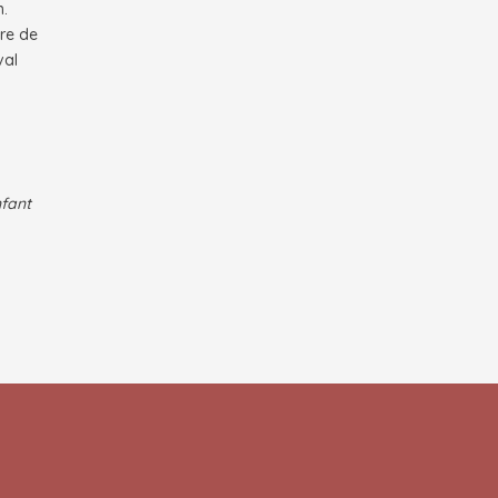
n.
ire de
val
nfant