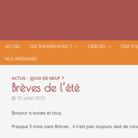
Passer
au
contenu
ACCUEIL
QUI SOMMES-NOUS ?
OBJECTIFS
CENT PO
NOS PARTENAIRES
ACTUS - QUOI DE NEUF ?
Brèves de l’été
30 juillet 2023
Bonjour à toutes et tous,
Presque 3 mois sans Brèves… il n’est pas toujours aisé de conc