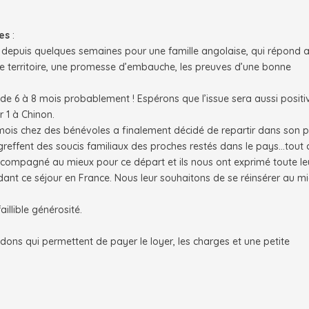
es
:
e depuis quelques semaines pour une famille angolaise, qui répond 
r le territoire, une promesse d’embauche, les preuves d’une bonne
, de 6 à 8 mois probablement ! Espérons que l’issue sera aussi positi
r 1 à Chinon.
ois chez des bénévoles a finalement décidé de repartir dans son p
 se greffent des soucis familiaux des proches restés dans le pays…tout 
accompagné au mieux pour ce départ et ils nous ont exprimé toute le
dant ce séjour en France. Nous leur souhaitons de se réinsérer au m
illible générosité.
dons qui permettent de payer le loyer, les charges et une petite